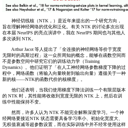
神经切线核（NTK，）是近年来提出的一个研究方向，
旨在理解神经网络的优化和泛化。有关 NTK 的讨论多次出现
在本届 NeurIPS 的亮点演讲中，我在 NeurIPS 期间也与其他人
多次谈到 NTK。
Arthur Jacot 等人提出了「全连接的神经网络等价于宽度
无限时的高斯过程」这一众所周知的概念，能够在函数空间而
不是参数空间中研究它们的训练动力学（Training
Dynamics）。他们证明了「在人工神经网络参数梯度下降的过
程中，网络函数（将输入向量映射到输出向量）遵循关于一种
新的核——NTK的函数代价的核梯度」。
他们还表明，当我们使用梯度下降法训练一个有限层版本
的 NTK 时，其性能将收敛到宽度无限的 NTK 上，然后在训
练中性能保持不变。
然而，许多人认为 NTK 不能完全解释深度学习。一个神
经网络要接近NTK 状态需要具备学习率小、初始化宽度大、
无权值衰减等超参数设置，而在实际训练中并不经常使用这样