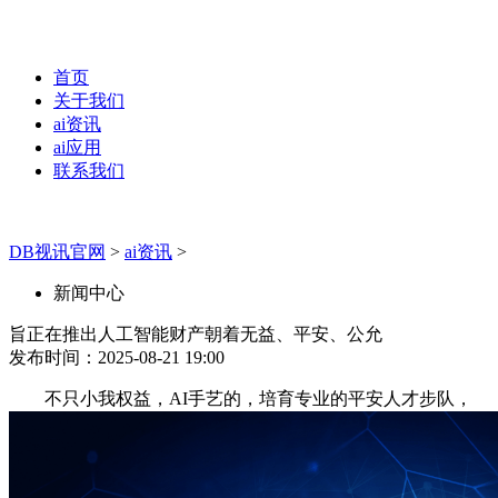
首页
关于我们
ai资讯
ai应用
联系我们
DB视讯官网
>
ai资讯
>
新闻中心
旨正在推出人工智能财产朝着无益、平安、公允
发布时间：2025-08-21 19:00
不只小我权益，AI手艺的，培育专业的平安人才步队，