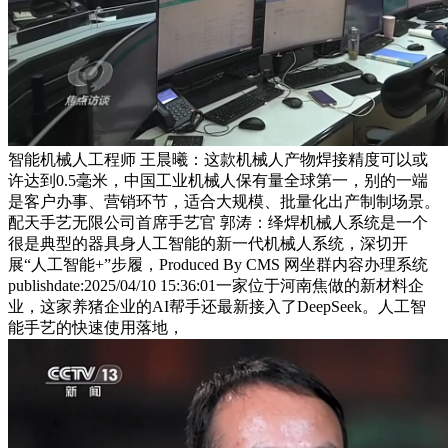
智能机械人工程师 王晨曦：这款机械人产物焊接精度可以或
许达到0.5毫米，中国工业机械人保有量全球第一，别的一端
是客户办事、营销环节，适合大规模、批量化出产制制场景。
配天手艺无限公司首席手艺官 郭涛：绎焊机械人系统是一个
很是典型的器具身人工智能的新一代机械人系统，深切开
展“人工智能+”步履，Produced By CMS 网坐群内容办理系统
publishdate:2025/04/10 15:36:01一家位于河南焦做的新材料企
业，这家养猪企业的AI帮手还最新接入了DeepSeek。人工智
能手艺的快速使用落地，