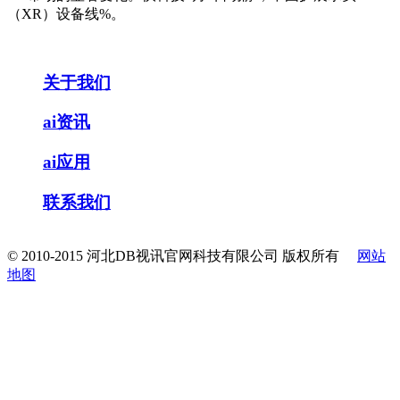
（XR）设备线%。
关于我们
ai资讯
ai应用
联系我们
© 2010-2015 河北DB视讯官网科技有限公司 版权所有
网站
地图