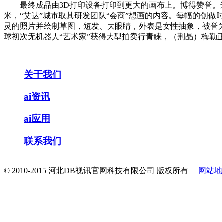
最终成品由3D打印设备打印到更大的画布上。博得赞誉。这一价
米，“艾达”城市取其研发团队“会商”想画的内容。每幅的创做
灵的照片并绘制草图，短发、大眼睛，外表是女性抽象，被誉为“
球初次无机器人“艺术家”获得大型拍卖行青睐，（荆晶）梅勒正
关于我们
ai资讯
ai应用
联系我们
© 2010-2015 河北DB视讯官网科技有限公司 版权所有
网站地