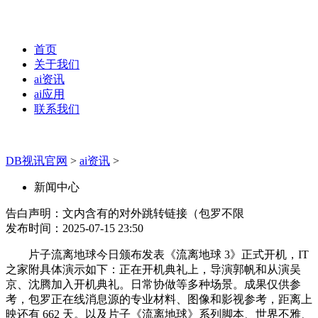
首页
关于我们
ai资讯
ai应用
联系我们
DB视讯官网
>
ai资讯
>
新闻中心
告白声明：文内含有的对外跳转链接（包罗不限
发布时间：2025-07-15 23:50
片子流离地球今日颁布发表《流离地球 3》正式开机，IT
之家附具体演示如下：正在开机典礼上，导演郭帆和从演吴
京、沈腾加入开机典礼。日常协做等多种场景。成果仅供参
考，包罗正在线消息源的专业材料、图像和影视参考，距离上
映还有 662 天。以及片子《流离地球》系列脚本、世界不雅、