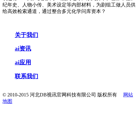
纪年史、人物小传、美术设定等内部材料，为剧组工做人员供
给高效检索通道，通过整合多元化学问库资本？
关于我们
ai资讯
ai应用
联系我们
© 2010-2015 河北DB视讯官网科技有限公司 版权所有
网站
地图