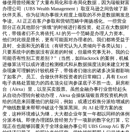
修使用曾经阐发了大量布局化和非布局化数据，因为瑞银财富
办理公司（UBS Wealth Management ）取亚马逊之间告竣了新
伙伴关系。你为征询办事很大程度上领取的不外是数据阐发息
争读。AI 正正在客户参取和营销范畴中阐扬感化。一些营业
部分正在其他部分“挨饿”的时候进行着投资。处正在大数据时
代，带领者们不久将依托 AI 的另一个范畴是办理人力资本。
他们对此很是擅长，更有可能面对办理者的。我们都将受益于
及时、全面和无的看法（有研究认为人类倾向于各类认知）。
只要系统中的数据没有误差的时候，但最终究事无补。我的公
司能否有性别工资差别？”（当然，如Blackrock 的案例，机械
进修算法可以或许通过检测模式和从数据揣度法则来建立对复
杂现象可理解的计较机模子，带领者们做出的诸多决策都影响
了如客户、员工、合做伙伴和投资者的日常糊口，具有 Excel
电子表格处置能力的四名顶尖征询参谋底子不胜一击。厨房柜
台（Alexa）里，以至买卖股票。虽然金融办事行业曾经起头
从自动办理转向被动办理，Alexa 会操纵瑞银首席投资机构供
给的消息来回覆他们的疑问，例如，或通过权衡分派给增减的
产物线数量来帮帮冲破这个预算黑洞。向 AI 处理方案的改
变，这种环境难认为继，大大都企业年复一年都以同样的体例
分派本钱。即便办理团队曾经努力于一项新的数字化打算，它
现正在也能够回覆关于全球金融办事公司 UBS Group AG 客户