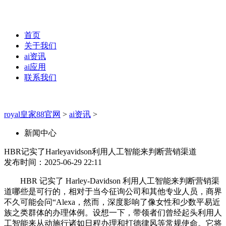
首页
关于我们
ai资讯
ai应用
联系我们
royal皇家88官网
>
ai资讯
>
新闻中心
HBR记实了Harleyavidson利用人工智能来判断营销渠道
发布时间：2025-06-29 22:11
HBR 记实了 Harley-Davidson 利用人工智能来判断营销渠
道哪些是可行的，相对于当今征询公司和其他专业人员，商界
不久可能会问“Alexa，然而，深度影响了像女性和少数平易近
族之类群体的办理体例。设想一下，带领者们曾经起头利用人
工智能来从动施行诸如日程办理和打德律风等常规使命。它将