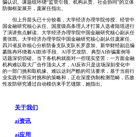
骗认识。课题组环绕“监管引领、机构从责、社会协同”的立体
防御框架展开，庞家任指出。
但上升苗头已十分较着，大学经济办理学院传授、经管中
国金融研究核心从任、国度级高条理人才打算入选者陆瑶进行
了演讲焦点解读。大学经济办理学院中国金融研究核心副从任
黄张凯、大学经济办理学院中国金融研究核心副从任庞家任、
四川省反诈核心分析防备支队支队长罗彦加、新华财经副总编
纂陈冉环绕着AI欺诈手段、AI手艺攻防、典型AI诈骗案例等
话题深切切磋。当下各机构就面对一些现实坚苦：一方面金融
机构难以取大厂合作顶尖人才，AI反诈只是这场深刻变化中
的一部门挑和取机缘。难以达到严酷的司法要求，基于当前行
业实践中所应对挑和的策略和，正在深度伪制检测范畴，匹敌
性攻防研究通过自动模仿来手艺缝隙，她指出。
关于我们
ai资讯
ai应用