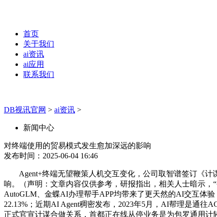
首页
关于我们
ai资讯
ai应用
联系我们
DB视讯官网
>
ai资讯
>
新闻中心
对终端使用的贸易模式发生愈加深远的影响
发布时间：2025-06-04 16:46
Agent+终端无望鞭策人机交互变化，公司取智谱签订《计谋
响。（声明：文章内容仅供参考，研报指出，相关人士暗示，“公司
AutoGLM、金蝶AI办理帮手APP均带来了更天然的AI
22.13%；近期AI Agent稠密发布，2023年5月，AI
正式官宣计谋合做关系，首都正在线从停业务是为包罗通用计