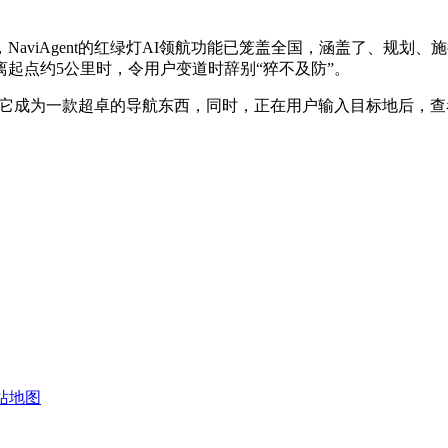
viAgent的红绿灯AI领航功能已笼盖全国，涵盖了、规划
起点约5公里时，令用户变道时辞别“猝不及防”。
只让它成为一款超卓的导航东西，同时，正在用户输入目标地后，
站地图