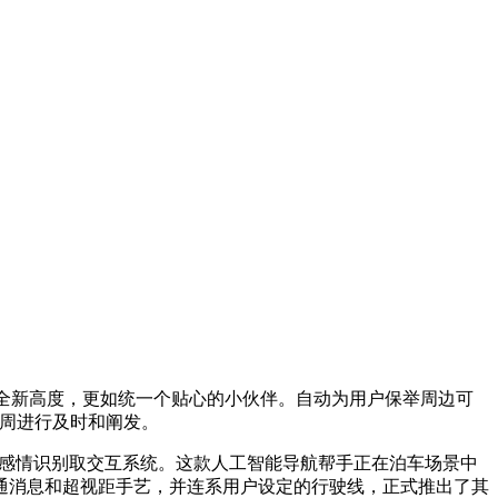
验提拔至全新高度，更如统一个贴心的小伙伴。自动为用户保举周边可
四周进行及时和阐发。
的感情识别取交互系统。这款人工智能导航帮手正在泊车场景中
通消息和超视距手艺，并连系用户设定的行驶线，正式推出了其