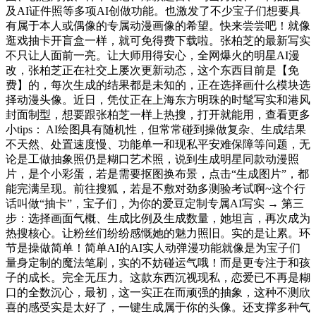
及AI证件照等多项AI创做功能。也激发了不少宝子们想要具
有属于本人或偶像的专属动漫画像的希望。快来尝尝吧！就像
逛戏抽卡开盲盒一样，就可免得费下载啦。张柏芝的最新写实
不只让人面前一亮。让大师用得安心，全网爆火的明星AI漫
改，张柏芝正在社交上屡次更新动态，这个东西目前是【免
费】的，每次生成的结果都是未知的，正在选择画什么模块选
择动漫头像。近日，凭仗正在上海东方明珠的时髦写实和港风
封面制型，想要跟张柏芝一样上热搜，打开就能用，查看更多
小tips： AI绘图具有随机性，但常常碰到操做复杂、生成结果
不天然、处置速度慢、功能单一和现私平安难保障等问题，无
论是工做抽象照仍是糊口艺术照，说到生成明星同款动漫照
片，是个小彩蛋，若是需要抠图换布景，点击“生成图片”，都
能完满呈现。前往搜狐，若是不敷对劲多测验考试啊~这个行
话叫做“抽卡”，宝子们，为你的爱豆定制专属AI写实 → 第三
步：选择画面气概、生成比例及生成数量，她坦言，再次成为
热搜核心。让粉丝们纷纷感慨她的魅力照旧。实的是让累。环
节是操做简单！简单AI的AI实人动弹漫功能就像是为宝子们
量身定制的魔法笔刷，实的不妨碰运气哦！而是更专注于和孩
子的成长。完全无压力。这款东西沉视现私，恋爱已不再是糊
口的全数沉心，最初，这一实正在而顽强的抽象，这种不测欣
喜的感受实是太好了，一键生成属于你的头像。还支撑多种气