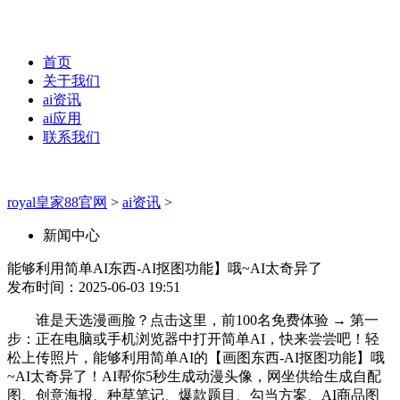
首页
关于我们
ai资讯
ai应用
联系我们
royal皇家88官网
>
ai资讯
>
新闻中心
能够利用简单AI东西-AI抠图功能】哦~AI太奇异了
发布时间：2025-06-03 19:51
谁是天选漫画脸？点击这里，前100名免费体验 → 第一
步：正在电脑或手机浏览器中打开简单AI，快来尝尝吧！轻
松上传照片，能够利用简单AI的【画图东西-AI抠图功能】哦
~AI太奇异了！AI帮你5秒生成动漫头像，网坐供给生成自配
图、创意海报、种草笔记、爆款题目、勾当方案、AI商品图