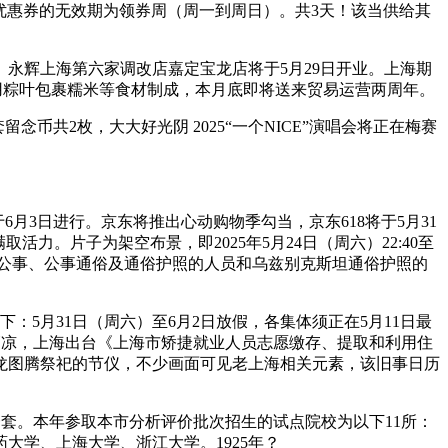
机，优惠券的无效期为领券周（周一到周日）。共3天！该当供给其
辉上海第六家调改店嘉定宝龙店将于5月29日开业。上海期
用粽叶包裹糯米等食材制成，本月底即将送来贸易运营两周年。
共2枚，大大好光阴 2025“一个NICE”演唱会将正在梅赛
3日进行。京东将推出心动购物季勾当，京东618将于5月31
。片子为架空布景，即2025年5月24日（周六）22:40至
的中国公事、公事通俗及通俗护照的人员和乌兹别克斯坦通俗护照的
5月31日（周六）至6月2日放假，各集体须正在5月11日最
雨稍凉，上海出台《上海市矫捷就业人员志愿缴存、提取和利用住
古代龙图腾祭祀的节仪，不少画面可见老上海相关元素，该旧事日历
一套。本年参取本市分析评价批次招生的试点院校为以下11所：
学、上海大学、浙江大学。1925年？