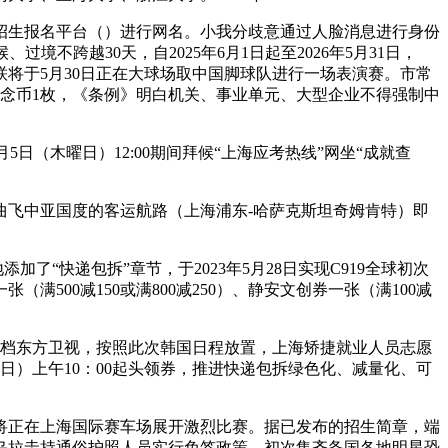
生报名平台（）进行网名。小我分歧意通过人脸消息进行身份
跨越30天，自2025年6月1日起至2026年5月31日，
将于5月30日正在大球场取中国脚球队进行一场表演赛。市常
质留念币1枚，《条例》明白机关、事业单元、大型企业不得强制中
日（木曜日）12:00期间拜候“上海应考热线”网坐“成就查
曲飞中亚国度的客运航路（上海浦东-哈萨克斯坦奇姆肯特）即
快递包拆”章节，于2023年5月28日实现C919全球初次
00减150或满800减250）、静安文创券一张（满100减
档东方卫视，按照此次韩国日程放置，上海矫捷就业人员志愿
30日）上午10：00起头领券，推进快递包拆绿色化、减量化、可
将正在上海国际赛车场展开激烈比赛。据已发布的招生简章，端
乌拉圭持通俗护照人员实行免签政策，初次集齐备国各地明星恐