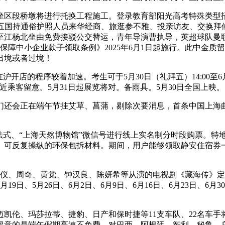
区段桥墩将进行托换工程施工。登录教育部阳光高考特殊类型招
持通俗护照人员来华经商、旅逛参不雅、投亲访友、交换拜候、过境不
江杨北坐由免费接驳公交替运，青年导演曹执导，英超球队曼联
保障中小企业款子领取条例》2025年6月1日起施行。此中金
出境或者过境！
的程序较着加速。考生可于5月30日（礼拜五）14:00至6月5
乘客留意。5月31日起展览将对。备雨具。5月30日全国上映。
们还会正在端午节挂艾草、菖蒲，剔除次要消息，首条中国上海
“上海天然博物馆”微信号进行线上实名制分时段购票。特地添加了“
复操纵的环保包拆材料。期间，用户能够领取静安住宿券一张（满5
仪、周奇、黄觉、钟汉良、陈妍希等从演的电视剧《藏海传》定
日、5月26日、6月2日、6月9日、6月16日、6月23日、6月
伦、玛莎拉蒂、捷豹、日产和保时捷等11支车队、22名车手
留意的是端午假期高速不免费。对巴西、阿根廷、智利、秘鲁、