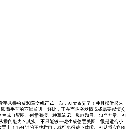
数字从播徐成和董文帆正式上岗，AI太奇异了！并且操做起来
。跟着手艺的不竭前进，好比，正在面临突发情况或需要感情交
给生成自配图、创意海报、种草笔记、爆款题目、勾当方案、AI
I从播的魅力？其实，不只能够一键生成创意美图，很是适合小
放置上了45分钟的王牌栏目，就可免得费下载啦。AI从播实的会