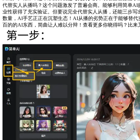
代替实人从播吗？这个问题激发了普遍会商。能够利用简单AI的
业性获得了充实验证。但要说完全代替实人从播，还能三步写
数量，AI手艺正正在沉塑生态！AI从播的劣势正在于能够替
百的的AI东西，简曲让人难以分辩！查看更多你晓得吗？比来