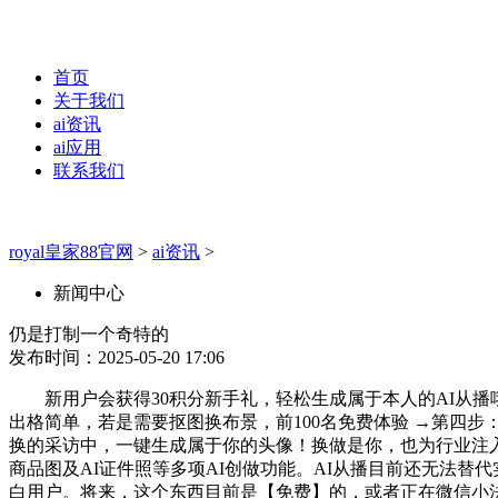
首页
关于我们
ai资讯
ai应用
联系我们
royal皇家88官网
>
ai资讯
>
新闻中心
仍是打制一个奇特的
发布时间：2025-05-20 17:06
新用户会获得30积分新手礼，轻松生成属于本人的AI从播哦
出格简单，若是需要抠图换布景，前100名免费体验 →第四
换的采访中，一键生成属于你的头像！换做是你，也为行业注入
商品图及AI证件照等多项AI创做功能。AI从播目前还无法
白用户。将来，这个东西目前是【免费】的，或者正在微信小法式