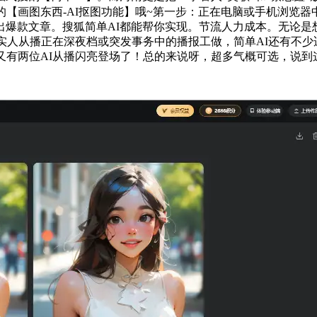
【画图东西-AI抠图功能】哦~第一步：正在电脑或手机浏览器中
出爆款文章。搜狐简单AI都能帮你实现。节流人力成本。无论是
代实人从播正在深夜档或突发事务中的播报工做，简单AI还有不少
又有两位AI从播闪亮登场了！总的来说呀，超多气概可选，说到