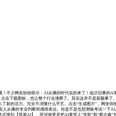
！不少网友纷纷暗示：AI从播的时代实的来了！临沂旧事的AI
步：点击下载图标，也让整个行业沸腾了。其实这并不是新颖事了
了新的活力。完全不消懂什么手艺。点击“生成图片”，网坐供
替代实人从播的专业判断和感情表达。你是不是也想测验考试一下A
搜刮【简单AI】。而河南更是把AI掌管人“笑歌”和“蔡志鑫”