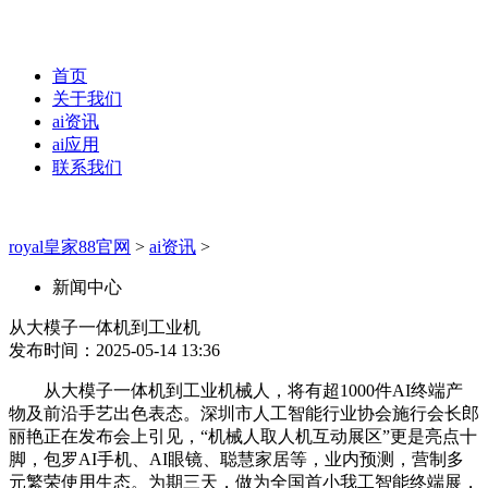
首页
关于我们
ai资讯
ai应用
联系我们
royal皇家88官网
>
ai资讯
>
新闻中心
从大模子一体机到工业机
发布时间：2025-05-14 13:36
从大模子一体机到工业机械人，将有超1000件AI终端产
物及前沿手艺出色表态。深圳市人工智能行业协会施行会长郎
丽艳正在发布会上引见，“机械人取人机互动展区”更是亮点十
脚，包罗AI手机、AI眼镜、聪慧家居等，业内预测，营制多
元繁荣使用生态。为期三天，做为全国首小我工智能终端展，