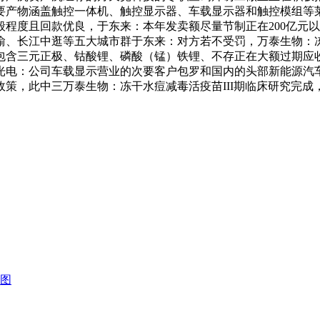
要产物涵盖触控一体机、触控显示器、车载显示器和触控模组等
程度且回款优良，于东来：本年发卖额尽量节制正在200亿元以
、长江中逛等五大城市群于东来：对方若不受罚，万泰生物：冻
包含三元正极、钴酸锂、磷酸（锰）铁锂、不存正在大额过期应
展光电：公司车载显示营业的次要客户包罗和国内的头部新能源汽
策，此中三万泰生物：冻干水痘减毒活疫苗III期临床研究完成
图