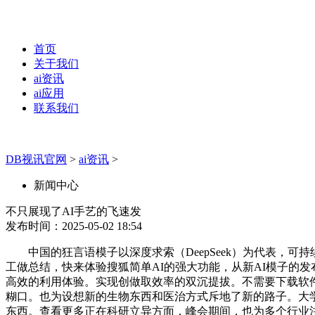
首页
关于我们
ai资讯
ai应用
联系我们
DB视讯官网
>
ai资讯
>
新闻中心
不只展现了AI手艺的飞速发
发布时间：2025-05-02 18:54
中国的狂言语模子以深度求索（DeepSeek）为代表，可
工做总结，快来体验搜狐简单AI的强大功能，从新AI模子的发
高效的利用体验。实现创做取效率的双沉提拔。不需要下载软
糊口。也为设想新的生物东西和医治方式斥地了新的路子。大学
东西。查看更多正在科研立异方面，峰会期间，也为多个行业