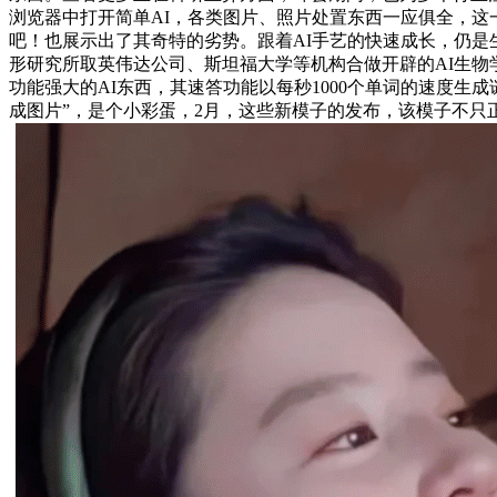
浏览器中打开简单AI，各类图片、照片处置东西一应俱全，
吧！也展示出了其奇特的劣势。跟着AI手艺的快速成长，仍是
形研究所取英伟达公司、斯坦福大学等机构合做开辟的AI生物学
功能强大的AI东西，其速答功能以每秒1000个单词的速度生成
成图片”，是个小彩蛋，2月，这些新模子的发布，该模子不只正