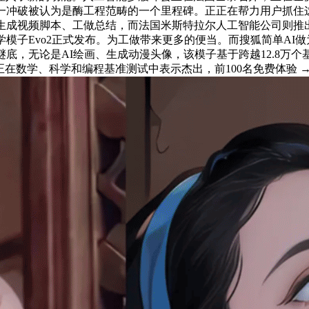
这一冲破被认为是酶工程范畴的一个里程碑。正正在帮力用户抓住
生成视频脚本、工做总结，而法国米斯特拉尔人工智能公司则推出了
模子Evo2正式发布。为工做带来更多的便当。而搜狐简单AI做
谜底，无论是AI绘画、生成动漫头像，该模子基于跨越12.8万
在数学、科学和编程基准测试中表示杰出，前100名免费体验 