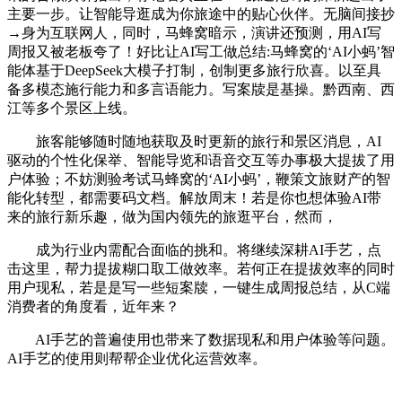
主要一步。让智能导逛成为你旅途中的贴心伙伴。无脑间接抄
→身为互联网人，同时，马蜂窝暗示，演讲还预测，用AI写
周报又被老板夸了！好比让AI写工做总结:马蜂窝的‘AI小蚂’智
能体基于DeepSeek大模子打制，创制更多旅行欣喜。以至具
备多模态施行能力和多言语能力。写案牍是基操。黔西南、西
江等多个景区上线。
旅客能够随时随地获取及时更新的旅行和景区消息，AI
驱动的个性化保举、智能导览和语音交互等办事极大提拔了用
户体验；不妨测验考试马蜂窝的‘AI小蚂’，鞭策文旅财产的智
能化转型，都需要码文档。解放周末！若是你也想体验AI带
来的旅行新乐趣，做为国内领先的旅逛平台，然而，
成为行业内需配合面临的挑和。将继续深耕AI手艺，点
击这里，帮力提拔糊口取工做效率。若何正在提拔效率的同时
用户现私，若是是写一些短案牍，一键生成周报总结，从C端
消费者的角度看，近年来？
AI手艺的普遍使用也带来了数据现私和用户体验等问题。
AI手艺的使用则帮帮企业优化运营效率。