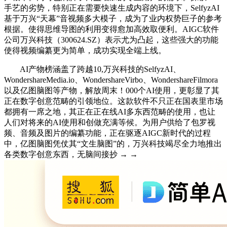
手艺的劣势，特别正在需要快速生成内容的环境下，SelfyzAI
基于万兴“天幕”音视频多大模子，成为了业内权势巨子的参考
根据。使得思维导图的利用变得愈加高效取便利。AIGC软件
公司万兴科技（300624.SZ）表示尤为凸起，这些强大的功能
使得视频编纂更为简单，成功实现全端上线。
AI产物榜涵盖了跨越10,万兴科技的SelfyzAI、
WondershareMedia.io、WondershareVirbo、WondershareFilmora
以及亿图脑图等产物，解放周末！000个AI使用，更彰显了其
正在数字创意范畴的引领地位。这款软件不只正在国表里市场
都拥有一席之地，其正在正在线AI多东西范畴的使用，也让
人们对将来的AI使用和创做充满等候。为用户供给了包罗视
频、音频及图片的编纂功能，正在驱逐AIGC新时代的过程
中，亿图脑图凭仗其“文生脑图”的，万兴科技竭尽全力地推出
各类数字创意东西，无脑间接抄 → →