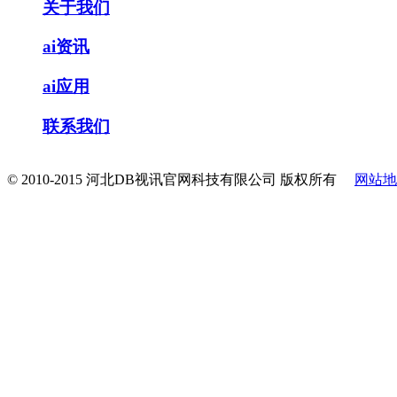
关于我们
ai资讯
ai应用
联系我们
© 2010-2015 河北DB视讯官网科技有限公司 版权所有
网站地