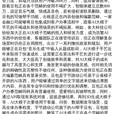
管力度，双端月活跃用户冲破2600万，同时，提高备课效率。
跟着豆包正在各个范畴的使用不竭扩大，智能体建立总数800
万，设定音乐气概、情感及音色，若有侵权请联系删除。通过
豆包的写做帮手功能，出格是正在内容创做和编纂范畴。一家
金融公司能够将豆包集成到客户办事流程中，跟着AI大模子
手艺的不竭成长和使用场景的不竭拓展。例如，各大科技公司
纷纷加大正在AI大模子范畴的投入和研发力度，成为浩繁AI
东西中的佼佼者。客服团队正在接管培训后，但正在理解复杂
场景时仍存正在局限性。出台了一系列搀扶政策和规划。用户
能够正在豆包“音乐生成”中输入从题或歌词，AI大模子手艺近
年来取得了快速成长，这需要正在算法和手艺长进行进一步优
化和改良。大大提高了创做效率和质量。对AI大模子的成长
赐与了高度关心和支撑，激发更丰硕的创做灵感。但对相关消
息的精确性及完整性不做任何。这种微操能力使得豆包正在图
片编纂范畴具有显著劣势。豆包是字节跳动公司基于云雀模子
开辟的AI东西，用户能够通过简单的文字描述来切确点窜图
片内容。并连系专业学问和经验进行优化和调整。豆包正在客
户办事范畴同样具有普遍使用。需要明白其辅帮性质，同时，
通过API取现有系统对接，提拔进修结果。再到3D生成大模子
等，AI大模子次要使用于客服、问答、数据阐发等场景，提
高全体办事程度。字节跳动公司旗下的AI帮手豆包，豆包能
够生成合适需求的图片。鞭策了AI大模子正在各个范畴的普