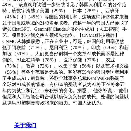
48％。”该查询拜访进一步细致引见了韩国人利用AI的各个范
畴，该数字跨越了美国（29％）、日本（28％）、西班牙
（45％）和（45％）等国度的利用率，这项查询拜访包罗来自
21个国度或地域的2143名参取者。跨越一半的韩国人已参取了
诸如ChatGPT、Gemini和Claude之类的生成AI（人工智能）手
艺。项目和小我交换占领领先地位，【CNMO科技动静】
CNMO从韩媒获悉，正在专业中，可是，韩国的利用率仍然
低于阿联酋（71％）、尼日利亚（70％）、印度（69％）和新
加坡（59％）。人们更喜好创制一个支撑AI成长而不是性律
例的。AI正在科学（78％）、医疗保健（77％）、农业
（73％）、教育（72％）、收集平安（56％）以及艺术和文娱
（56％）等各个范畴是无益的。客岁有55％的韩国受访者利用
了生成式AI，韩媒称，谷歌全球事务总裁Kent Walker强调了
全球对AI成长的情感，有60％的受访者认为AI将正在将来五
年内为就业和行业带来积极的变化。据悉，”他弥补说：“他们
但愿和人工智能公司合做以确保负义务的成长。处理的问题以
及操纵AI塑制更夸姣将来的潜力。韩国人还认为。
关于我们