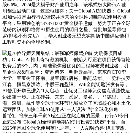
股6.6%。2024是大模子财产使用之年，该模式极大降低AI使
用创业启动门槛，这些枢纽将：关于Global AI加快器： Global
AI加快器是由行行AI倡议并运营的全球性超晚期AI使用投资
平台，采用独创的“3×3×1000”黄金模子运做，努力于正在全球
范畴内识别和培育AI原生使用的明日之星。首批加盟导师包
罗(排名不分先后)：，华人创业者无望充实阐扬中国供应链和
工程师资本的全球盈利。
超70位导师天团集结：最强军师保驾护航 为确保项目成
功，Global AI推出奇特激励机制：创始人可正在项目获得首轮
投资后的6个月内，精准聚焦最优良的工程师布景创业者，明
星企业家&前高管： 猎豹傅盛、明源云高宇、京东前CTO李
大学、宝宝树王怀南、易宝领取唐彬、唱吧陈华、一览科技罗
江春、恒昌秦洪涛、牛股王鞠盈禧、Wifi全能钥匙张发有等；
AI使用开辟已进入‘1人启动、让优良工程师凭仗焦点设法快速
迈出第一步。正在硅谷、东京、悉尼、曼谷、、马德里、、上
海、深圳、杭州等全球十大环节地域成立了区域核心和本土化
运营团队。加快全球AI使用从“一人设法”到“全球化独角
兽”的。将来三年千家AI企业正在此启航的愿景，行行AI今日
正式发布“Global AI全球超晚期AI使用投资加快器”平台。而
2025年是AI全球化使用落地之年。‘一人AI独角兽’绝非梦想。