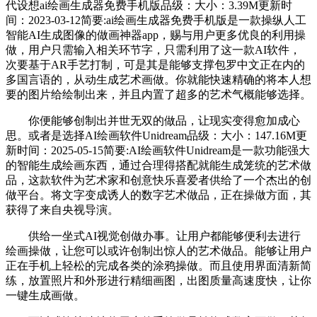
代设想ai绘画生成器免费手机版品级：大小：3.39M更新时
间：2023-03-12简要:ai绘画生成器免费手机版是一款操纵人工
智能AI生成图像的做画神器app，赐与用户更多优良的利用操
做，用户只需输入相关环节字，只需利用了这一款AI软件，
次要基于AR手艺打制，可是其是能够支撑包罗中文正在内的
多国言语的，从动生成艺术画做。你就能快速精确的将本人想
要的图片给绘制出来，并且内置了超多的艺术气概能够选择。
你便能够创制出并世无双的做品，让现实变得愈加成心
思。或者是选择AI绘画软件Unidream品级：大小：147.16M更
新时间：2025-05-15简要:AI绘画软件Unidream是一款功能强大
的智能生成绘画东西，通过合理得搭配就能生成笼统的艺术做
品，这款软件为艺术家和创意快乐喜爱者供给了一个杰出的创
做平台。将文字变成诱人的数字艺术做品，正在操做方面，其
获得了来自央视导演。
供给一坐式AI视觉创做办事。让用户都能够便利去进行
绘画操做，让您可以或许创制出惊人的艺术做品。能够让用户
正在手机上轻松的完成各类的涂鸦操做。而且使用界面清新简
练，放置照片和外形进行精细画图，出图质量高速度快，让你
一键生成画做。