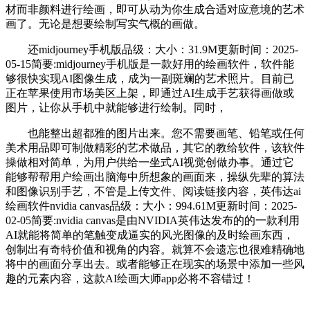
材而非颜料进行绘画，即可从动为你生成合适对应意境的艺术
画了。无论是想要绘制写实气概的画做。
还midjourney手机版品级：大小：31.9M更新时间：2025-
05-15简要:midjourney手机版是一款好用的绘画软件，软件能
够很快实现AI图像生成，成为一副斑斓的艺术照片。目前已
正在苹果使用市场美区上架，即通过AI生成手艺获得画做或
图片，让你从手机中就能够进行绘制。同时，
也能整出超都雅的图片出来。您不需要画笔、铅笔或任何
美术用品即可制做精彩的艺术做品，其它的教给软件，该软件
操做相对简单，为用户供给一坐式AI视觉创做办事。通过它
能够帮帮用户绘画出脑海中所想象的画面来，操纵先辈的算法
和图像识别手艺，不管是上传文件、阅读链接内容，英伟达ai
绘画软件nvidia canvas品级：大小：994.61M更新时间：2025-
02-05简要:nvidia canvas是由NVIDIA英伟达发布的的一款利用
AI就能将简单的笔触变成逼实的风光图像的及时绘画东西，
创制出有奇特价值和视角的内容。就算不会遗忘也很难精确地
将中的画面分享出去。或者能够正在现实的场景中添加一些风
趣的元素内容，这款AI绘画大师app必将不容错过！