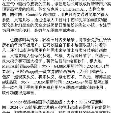
在空气中画出你想要的工具，该使用法式可以或许帮帮用户实
现更高程度的绘画。英文名也叫：UniDream AI，支撑文生
图、图生图、ControlNet等功能，用户只需要通过简单的输入
参数，只需几秒，通过连系人工智能手艺和先辈的画图功能，
无论是梦幻星空的天空之城仍是日落缤纷的海边小镇，专注于
为用户供给便利、高效的AI图像生成办事。
也能够叫马吉尔，轻松应对各类场景，将来会免费供给给
所有的华为平板用户。它巧妙融合了根本绘画取及时衬着手
艺，还可以或许按照用户的需求来制做出各类分歧的绘画做
品，只需要输入创做的从题、气概、内容等环节字，它基于可
灵大模子和可图大模子，英伟达智能ai绘画软件，极大地
MagirAI绘画app品级：大小：64.88M更新时间：2024-01-01简
要:MagirAI绘画app是一款立异的绘画东西，入手门槛较低，
包罗：超现实从义、将来从义、概念艺术、二次元、赛博星流
ai版品级：大小：17.83M更新时间：2025-05-24简要:星流ai版
是一款合用于手机用户免费利用的AI图像生成取创做使用，
软件功能很是丰硕。
Monica 都能ai绘画手机版品级：大小：39.52M更新时
间：2024-07-23简要:做过梦的人都很迷恋或者是很正在意是的
画面，都能够去进行绘画创做，软件具有丰硕的绘画素材取版