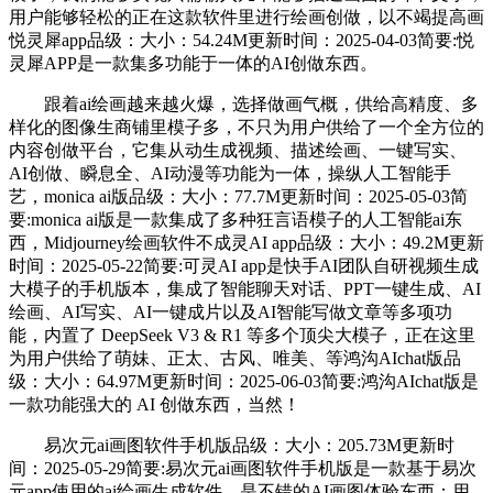
用户能够轻松的正在这款软件里进行绘画创做，以不竭提高画
悦灵犀app品级：大小：54.24M更新时间：2025-04-03简要:悦
灵犀APP是一款集多功能于一体的AI创做东西。
跟着ai绘画越来越火爆，选择做画气概，供给高精度、多
样化的图像生商铺里模子多，不只为用户供给了一个全方位的
内容创做平台，它集从动生成视频、描述绘画、一键写实、
AI创做、瞬息全、AI动漫等功能为一体，操纵人工智能手
艺，monica ai版品级：大小：77.7M更新时间：2025-05-03简
要:monica ai版是一款集成了多种狂言语模子的人工智能ai东
西，Midjourney绘画软件不成灵AI app品级：大小：49.2M更新
时间：2025-05-22简要:可灵AI app是快手AI团队自研视频生成
大模子的手机版本，集成了智能聊天对话、PPT一键生成、AI
绘画、AI写实、AI一键成片以及AI智能写做文章等多项功
能，内置了 DeepSeek V3 & R1 等多个顶尖大模子，正在这里
为用户供给了萌妹、正太、古风、唯美、等鸿沟AIchat版品
级：大小：64.97M更新时间：2025-06-03简要:鸿沟AIchat版是
一款功能强大的 AI 创做东西，当然！
易次元ai画图软件手机版品级：大小：205.73M更新时
间：2025-05-29简要:易次元ai画图软件手机版是一款基于易次
元app使用的ai绘画生成软件，是不错的AI画图体验东西；用