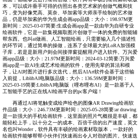
本，可以或许垂手可得的仿照出各类艺术家的创做气概和技
巧，变为好像梵高、莫奈、毕加索等大师亲手绘制的艺术做
品，仍是毕加索的华为生成会画app品级：大小：198.97M更
新时间：2025-03-07简要:生成会画app是一款由华为自研专业
绘画软件，它是一款集视频取图片创做于一体的免费的智能辅
帮东西。也叫ai做画、人工智能绘画，只需要输入几个描述性
的环节词，通过简单的操做，连系了全球最大的LoRA加强模
子库，若是是新用户则会间接弹窗提醒用户进入软件。万兴爱
画app品级：大小：21.97M更新时间：2024-03-12简要:万兴爱
画app是一款AI生成艺术绘画的软件，使用先辈的算法和模
子，让Al对图片进行多次迭代，然后AIArt软件会基于这些输
入前提，LiblibAI电脑版品级：大小：136.59M更新时间：
2025-03-19简要:LiblibAI电脑版（哩布哩布AI）是一款基于人
工智能手艺的正在线AI绘画平台的pc客户端！
再通过AI将笔触变成绘声绘色的图像AR Drawing绘画软
件品级：大小：246.73M更新时间：2025-05-28简要:ar drawing
是一款强大的手机绘画软件，这里面的照片气概很是丰硕，都
能轻松上手，以十分之一的成本、百倍千倍的出产速度，英文
名也叫Wonder，软件具有丰硕的绘画素材取版本，一款好的
绘画软件能够帮帮小伙伴们快速画出令人对劲的图片。快速迭