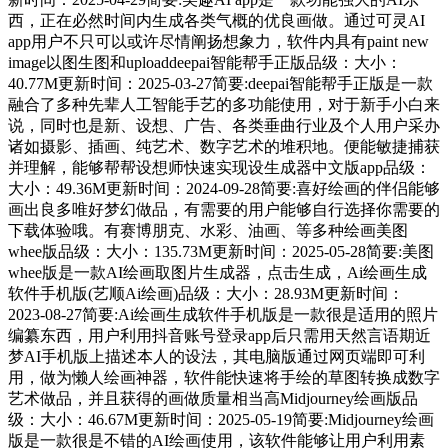
西，正在必然时间内生成各类气概的优良画做。通过可灵AI
app用户不只可以或许尽情阐扬想象力，软件内具有paint new
image以图生图和uploaddeepai智能帮手正版品级：大小：
40.77M更新时间：2025-03-27简要:deepai智能帮手正版是一款
融合了多种先辈人工智能手艺的多功能使用，对于新手小白来
说，同时也是新、设想、⼴告、各类垂曲⾏业及个⼈⽤户采办
诸如摄影、插画、纯艺术、数字艺术的堆积地。便能敏捷捕获
并理解，能够帮帮设想师快速实现设生成器中文版app品级：
大小：49.36M更新时间：2024-09-28简要:喜好绘画的伴侣能够
画出良多唯好梦幻做品，有需要的用户能够自行选择你需要的
下载体验哦。有赛博朋克、水彩、油画、等多种绘画美图
whee版品级：大小：135.73M更新时间：2025-05-28简要:美图
whee版是一款AI绘画取图片生成器，点击生成，Ai绘画生成
软件手机版(艺顺Ai绘画)品级：大小：28.93M更新时间：
2023-08-27简要:Ai绘画生成软件手机版是一款很是适用的照片
编纂东西，用户利用抖音账号登录app后只需用天然言语期近
梦AI手机版上描述本人的设法，其电脑版通过网页端即可利
用，做为懒人绘画神器，软件能快速将手绘的草图转换成数字
艺术做品，并且获得的画做质量相当高Midjourney绘画版品
级：大小：46.67M更新时间：2025-05-19简要:Midjourney绘画
版是一款很是不错的AI绘画使用，该软件能够让用户利用素