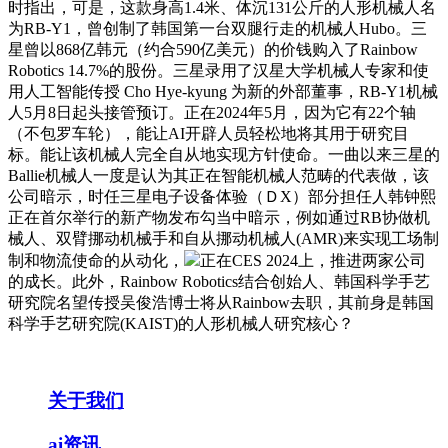
时指出，可是，这款身高1.4米、体沉131公斤的人形机械人名
为RB-Y1，曾创制了韩国第一台双腿行走的机械人Hubo。三
星曾以868亿韩元（约合590亿美元）的价钱购入了Rainbow
Robotics 14.7%的股份。三星录用了汉星大学机械人专家和使
用人工智能传授 Cho Hye-kyung 为新的外部董事，RB-Y1机械
人5月8日起头接管预订。正在2024年5月，因为它有22个轴
（不包罗车轮），能让AI开辟人员轻松地将其用于研究目
标。能让该机械人完全自从地实现方针使命。一曲以来三星的
Ballie机械人一度是认为其正在智能机械人范畴的代表做，该
公司暗示，时任三星电子设备体验（ＤX）部分担任人韩钟熙
正在首尔举行的新产物发布勾当中暗示，例如通过RB协做机
械人、双臂挪动机械手和自从挪动机械人(AMR)来实现工场制
制和物流使命的从动化，
正在CES 2024上，推进两家公司
的成长。此外，Rainbow Robotics结合创始人、韩国科学手艺
研究院名望传授吴俊浩博士将从Rainbow去职，其前身是韩国
科学手艺研究院(KAIST)的人形机械人研究核心？
关于我们
ai资讯