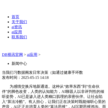
首页
关于我们
ai资讯
ai应用
联系我们
DB视讯官网
>
ai应用
>
新闻中心
当我们习数据阐发日常决策（如通过健康手环数
发布时间：2025-05-15 14:18
为感情交换斥地新通道。这种从“效率东西”到“生命伙
伴”的脚色改变，人类的认知能力，AI聊器人以非评判性的倾
听姿势，AI已是渗入进人类糊口肌理的亲密伙伴。让社会陷
入“算法冷酷”。有人担心，让我们正在决策时既能倾听心里的
声音，AI正正在培育人类的“算法思维”，AI沉塑思维鸿沟。而