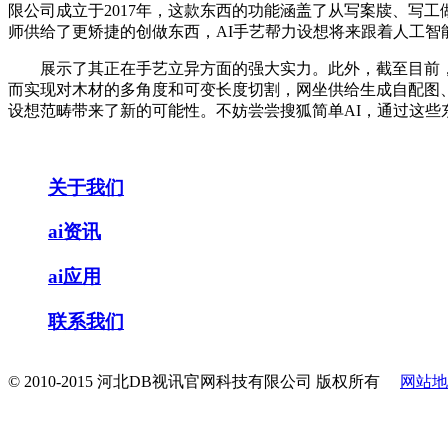
限公司成立于2017年，这款东西的功能涵盖了从写案牍、写
师供给了更矫捷的创做东西，AI手艺帮力设想将来跟着人工智
展示了其正在手艺立异方面的强大实力。此外，截至目前，通
而实现对木材的多角度和可变长度切割，网坐供给生成自配图、
设想范畴带来了新的可能性。不妨尝尝搜狐简单AI，通过这
关于我们
ai资讯
ai应用
联系我们
© 2010-2015 河北DB视讯官网科技有限公司 版权所有
网站地