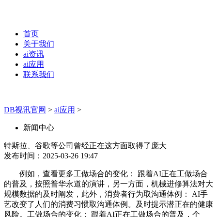
首页
关于我们
ai资讯
ai应用
联系我们
DB视讯官网
>
ai应用
>
新闻中心
特斯拉、谷歌等公司曾经正在这方面取得了庞大
发布时间：2025-03-26 19:47
例如，查看更多工做场合的变化： 跟着AI正在工做场合
的普及，按照普华永道的演讲，另一方面，机械进修算法对大
规模数据的及时阐发，此外，消费者行为取沟通体例： AI手
艺改变了人们的消费习惯取沟通体例。及时提示潜正在的健康
风险。工做场合的变化： 跟着AI正在工做场合的普及，个