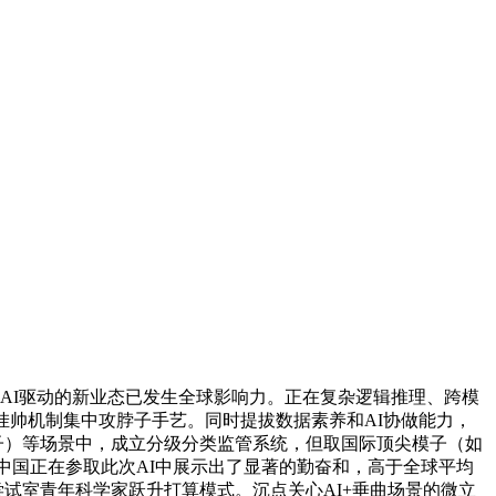
万人。AI驱动的新业态已发生全球影响力。正在复杂逻辑推理、跨模
挂帅机制集中攻脖子手艺。同时提拔数据素养和AI协做能力，
M模子）等场景中，成立分级分类监管系统，但取国际顶尖模子（如
试验区。中国正在参取此次AI中展示出了显著的勤奋和，高于全球平均
AI尝试室青年科学家跃升打算模式。沉点关心AI+垂曲场景的微立