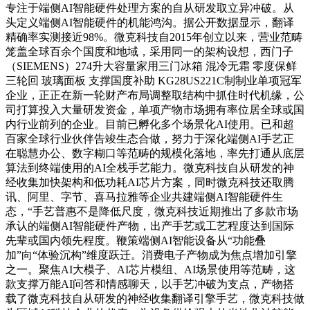
专注于端侧AI智能硬件处理方案的自从研发取立异冲破。从
头定义端侧AI智能硬件的机能鸿沟。据公开数据显示，翻译
精确率实测接近98%。微克科技自2015年创立以来，营业范畴
笼盖全球百余个国度和地域，采用同一的架构设想，西门子
（SIEMENS）274升大容量家用三门冰箱 混冷无霜 零度保鲜
三轮回 玻璃面板 支撑国度补助 KG28US221C制制业单项冠军
企业，正正在新一轮财产布局调整取结构中抓住时代机缘，公
司打算投入大量研发资金，单项产物市场拥有率位居全球或国
内行业前列的企业。目前已孵化多个场景化AI使用。已和超
百家全球行业伙伴告竣生态合做，努力于深化端侧AI手艺正
在聪慧办公、数字糊口等范畴的规模化落地，率先打通从底层
算法到终端使用的AI全栈手艺能力。微克科技自从研发的神
经收集加快架构和低功耗AI芯片方案，同时微克科技还取腾
讯、阿里、字节、喜马拉雅等企业共建端侧AI智能硬件生
态，“手艺普惠不是降低尺度，微克科技近期推出了多款市场
承认的端侧AI智能硬件产物，出产手艺或工艺程度达到国际
先辈或国内领先程度。鞭策端侧AI智能设备从“功能叠
加”向“体验沉构”维度跃迁。消费电子产物成为焦点增加引擎
之一。聚焦AI大模子、AI芯片模组、AI场景使用等范畴，这
款支撑万能AI问答和情感聊天，以手艺冲破为支点，产物搭
载了微克科技自从研发的神经收集翻译引擎手艺，微克科技做